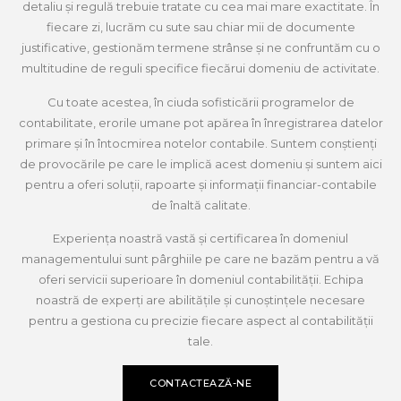
detaliu și regulă trebuie tratate cu cea mai mare exactitate. În
fiecare zi, lucrăm cu sute sau chiar mii de documente
justificative, gestionăm termene strânse și ne confruntăm cu o
multitudine de reguli specifice fiecărui domeniu de activitate.
Cu toate acestea, în ciuda sofisticării programelor de
contabilitate, erorile umane pot apărea în înregistrarea datelor
primare și în întocmirea notelor contabile. Suntem conștienți
de provocările pe care le implică acest domeniu și suntem aici
pentru a oferi soluții, rapoarte și informații financiar-contabile
de înaltă calitate.
Experiența noastră vastă și certificarea în domeniul
managementului sunt pârghiile pe care ne bazăm pentru a vă
oferi servicii superioare în domeniul contabilității. Echipa
noastră de experți are abilitățile și cunoștințele necesare
pentru a gestiona cu precizie fiecare aspect al contabilității
tale.
CONTACTEAZĂ-NE