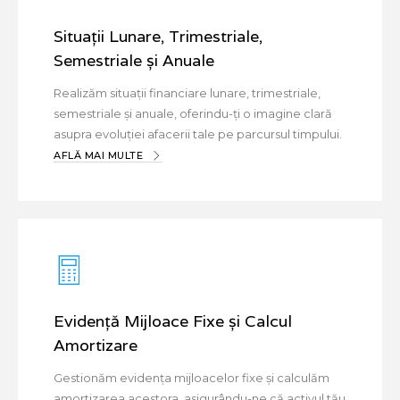
Situații Lunare, Trimestriale,
Semestriale și Anuale
Realizăm situații financiare lunare, trimestriale,
semestriale și anuale, oferindu-ți o imagine clară
asupra evoluției afacerii tale pe parcursul timpului.
AFLĂ MAI MULTE
Evidență Mijloace Fixe și Calcul
Amortizare
Gestionăm evidența mijloacelor fixe și calculăm
amortizarea acestora, asigurându-ne că activul tău