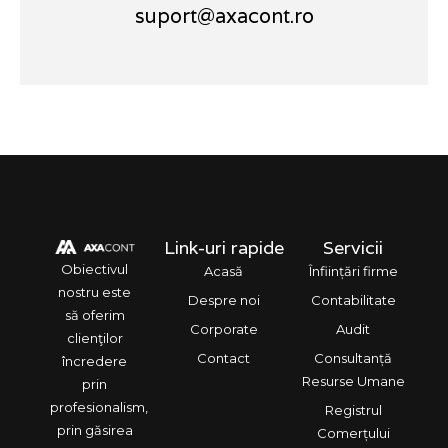
suport@axacont.ro
Link-uri rapide
Servicii
Obiectivul
Acasă
Înființări firme
nostru este
Despre noi
Contabilitate
să oferim
Corporate
Audit
clienţilor
Contact
Consultanță
încredere
Resurse Umane
prin
profesionalism,
Registrul
prin găsirea
Comerțului