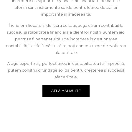
încredere că rapoartele și analizele financiare pe care le
oferim sunt instrumente solide pentru luarea deciziilor
importante în afacerea ta.
Încheiem fiecare zi de lucru cu satisfacția că am contribuit la
succesul și stabilitatea financiară a clienților noștri. Suntem aici
pentru a fi partenerul tău de încredere în gestionarea
contabilității, astfel încât tu să te poți concentra pe dezvoltarea
afacerii tale.
Alege expertiza și perfecțiunea în contabilitatea ta. Împreună,
putem construi o fundație solidă pentru creșterea și succesul
afacerii tale.
AFLĂ MAI MULTE